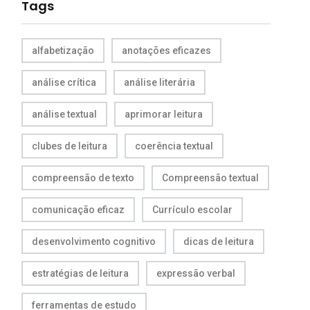
Tags
alfabetização
anotações eficazes
análise crítica
análise literária
análise textual
aprimorar leitura
clubes de leitura
coerência textual
compreensão de texto
Compreensão textual
comunicação eficaz
Currículo escolar
desenvolvimento cognitivo
dicas de leitura
estratégias de leitura
expressão verbal
ferramentas de estudo