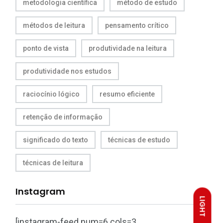
metodologia científica
método de estudo
métodos de leitura
pensamento crítico
ponto de vista
produtividade na leitura
produtividade nos estudos
raciocínio lógico
resumo eficiente
retenção de informação
significado do texto
técnicas de estudo
técnicas de leitura
Instagram
LIGHT
[instagram-feed num=6 cols=3