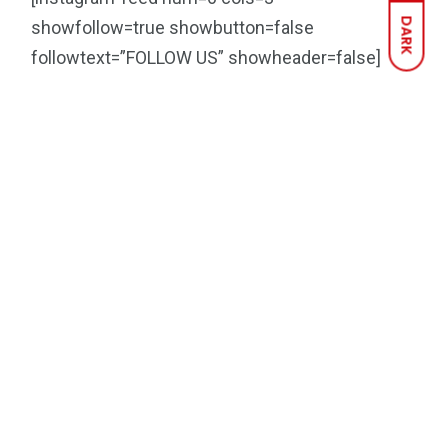
DARK
showfollow=true showbutton=false
followtext=”FOLLOW US” showheader=false]