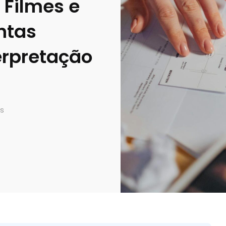
 Filmes e
ntas
erpretação
ws