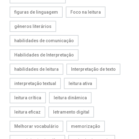
figuras de linguagem
Foco na leitura
gêneros literários
habilidades de comunicação
Habilidades de Interpretação
habilidades de leitura
Interpretação de texto
interpretação textual
leitura ativa
leitura crítica
leitura dinâmica
leitura eficaz
letramento digital
Melhorar vocabulário
memorização