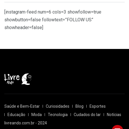
[instagram-feed num=6 cols=3 showfollow=true
showbutton=false followtext=”FOLLOW US”
showheader=false]
Saúde e Bem-Estar
Curiosidades
Blog
Esportes
Educação
Moda
Tecnologia
Cudados do lar
Notícias
livreando.com.br - 2024