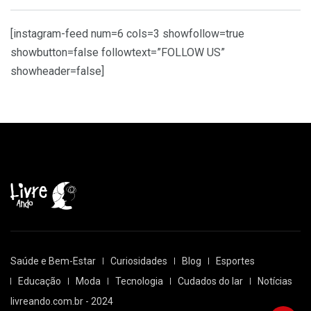
[instagram-feed num=6 cols=3 showfollow=true
showbutton=false followtext=”FOLLOW US”
showheader=false]
Saúde e Bem-Estar
Curiosidades
Blog
Esportes
Educação
Moda
Tecnologia
Cudados do lar
Notícias
livreando.com.br - 2024