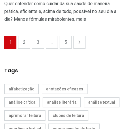
Quer entender como cuidar da sua saúde de maneira
prática, eficiente e, acima de tudo, possível no seu dia a
dia? Menos fórmulas mirabolantes, mais
1
2
3
...
5
Tags
alfabetização
anotações eficazes
análise crítica
análise literária
análise textual
aprimorar leitura
clubes de leitura
coerência textual
compreensão de texto