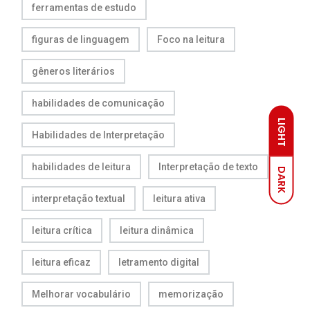
ferramentas de estudo
figuras de linguagem
Foco na leitura
gêneros literários
habilidades de comunicação
LIGHT
Habilidades de Interpretação
habilidades de leitura
Interpretação de texto
DARK
interpretação textual
leitura ativa
leitura crítica
leitura dinâmica
leitura eficaz
letramento digital
Melhorar vocabulário
memorização