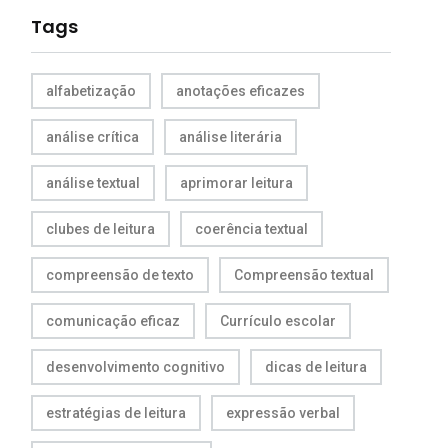
Tags
alfabetização
anotações eficazes
análise crítica
análise literária
análise textual
aprimorar leitura
clubes de leitura
coerência textual
compreensão de texto
Compreensão textual
comunicação eficaz
Currículo escolar
desenvolvimento cognitivo
dicas de leitura
estratégias de leitura
expressão verbal