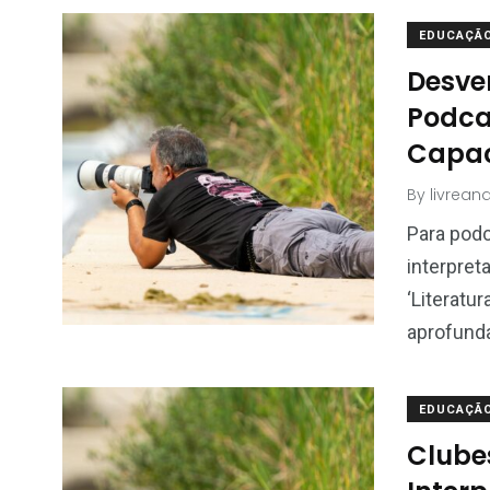
EDUCAÇÃ
Desve
Podca
Capac
By
livrean
Para podc
interpret
‘Literatu
aprofund
EDUCAÇÃ
Clubes