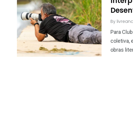
Interp
Desen
By
livrean
Para Club
coletiva,
obras lit