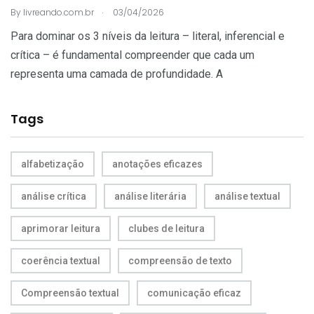
.
By
livreando.com.br
03/04/2026
Para dominar os 3 níveis da leitura – literal, inferencial e
crítica – é fundamental compreender que cada um
representa uma camada de profundidade. A
Tags
alfabetização
anotações eficazes
análise crítica
análise literária
análise textual
aprimorar leitura
clubes de leitura
coerência textual
compreensão de texto
Compreensão textual
comunicação eficaz