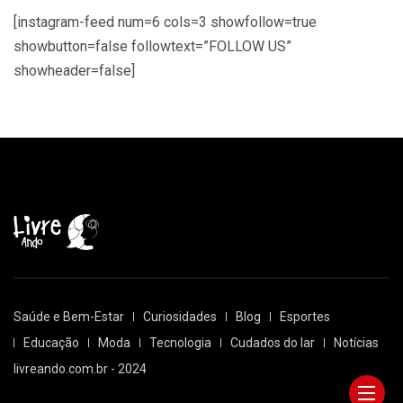
[instagram-feed num=6 cols=3 showfollow=true
showbutton=false followtext=”FOLLOW US”
showheader=false]
Saúde e Bem-Estar
Curiosidades
Blog
Esportes
Educação
Moda
Tecnologia
Cudados do lar
Notícias
livreando.com.br - 2024