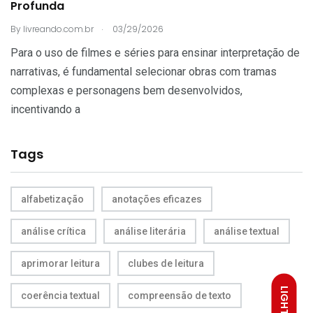
Profunda
.
By
livreando.com.br
03/29/2026
Para o uso de filmes e séries para ensinar interpretação de
narrativas, é fundamental selecionar obras com tramas
complexas e personagens bem desenvolvidos,
incentivando a
Tags
alfabetização
anotações eficazes
análise crítica
análise literária
análise textual
aprimorar leitura
clubes de leitura
LIGHT
coerência textual
compreensão de texto