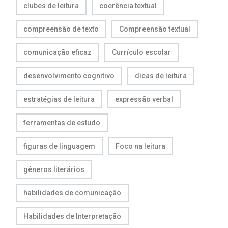
clubes de leitura
coerência textual
compreensão de texto
Compreensão textual
comunicação eficaz
Currículo escolar
desenvolvimento cognitivo
dicas de leitura
estratégias de leitura
expressão verbal
ferramentas de estudo
figuras de linguagem
Foco na leitura
gêneros literários
habilidades de comunicação
Habilidades de Interpretação