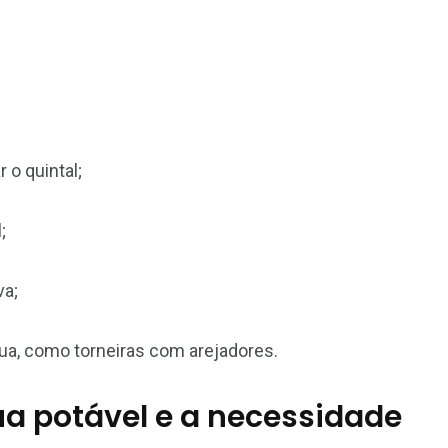
 o quintal;
;
va;
ua, como torneiras com arejadores.
ua potável e a necessidade