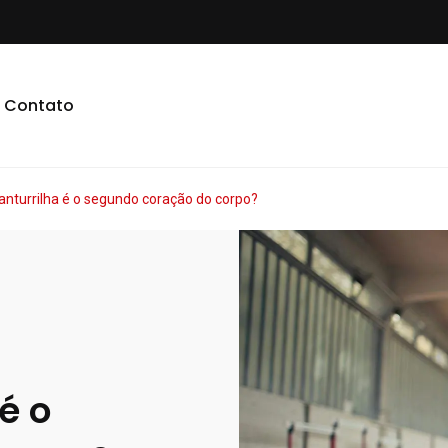
Contato
anturrilha é o segundo coração do corpo?
é o