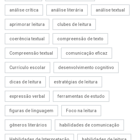
análise crítica
análise literária
análise textual
aprimorar leitura
clubes de leitura
coerência textual
compreensão de texto
Compreensão textual
comunicação eficaz
Currículo escolar
desenvolvimento cognitivo
dicas de leitura
estratégias de leitura
expressão verbal
ferramentas de estudo
figuras de linguagem
Foco na leitura
gêneros literários
habilidades de comunicação
Habilidades de Interpretação
habilidades de leitura