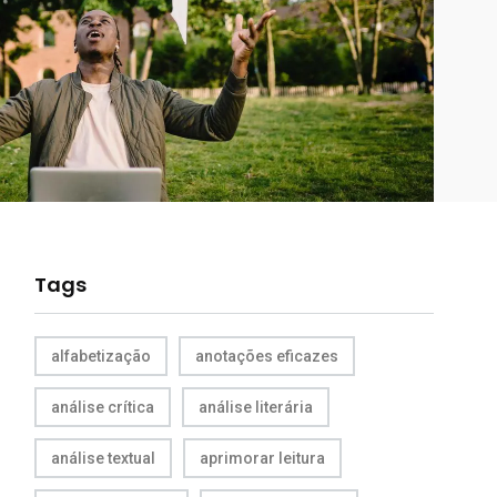
Tags
alfabetização
anotações eficazes
análise crítica
análise literária
análise textual
aprimorar leitura