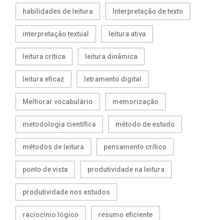
habilidades de leitura
Interpretação de texto
interpretação textual
leitura ativa
leitura crítica
leitura dinâmica
leitura eficaz
letramento digital
Melhorar vocabulário
memorização
metodologia científica
método de estudo
métodos de leitura
pensamento crítico
ponto de vista
produtividade na leitura
produtividade nos estudos
raciocínio lógico
resumo eficiente