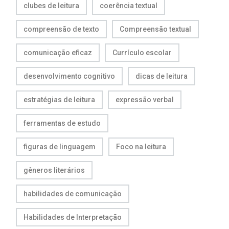
clubes de leitura
coerência textual
compreensão de texto
Compreensão textual
comunicação eficaz
Currículo escolar
desenvolvimento cognitivo
dicas de leitura
estratégias de leitura
expressão verbal
ferramentas de estudo
figuras de linguagem
Foco na leitura
gêneros literários
habilidades de comunicação
Habilidades de Interpretação