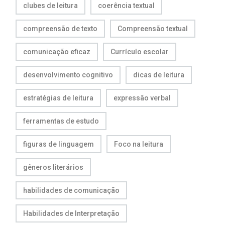
clubes de leitura
coerência textual
compreensão de texto
Compreensão textual
comunicação eficaz
Currículo escolar
desenvolvimento cognitivo
dicas de leitura
estratégias de leitura
expressão verbal
ferramentas de estudo
figuras de linguagem
Foco na leitura
gêneros literários
habilidades de comunicação
Habilidades de Interpretação