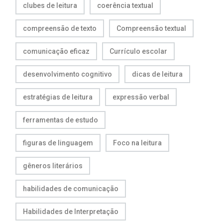
clubes de leitura
coerência textual
compreensão de texto
Compreensão textual
comunicação eficaz
Currículo escolar
desenvolvimento cognitivo
dicas de leitura
estratégias de leitura
expressão verbal
ferramentas de estudo
figuras de linguagem
Foco na leitura
gêneros literários
habilidades de comunicação
Habilidades de Interpretação