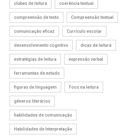
clubes de leitura
coerência textual
compreensão de texto
Compreensão textual
comunicação eficaz
Currículo escolar
desenvolvimento cognitivo
dicas de leitura
estratégias de leitura
expressão verbal
ferramentas de estudo
figuras de linguagem
Foco na leitura
gêneros literários
habilidades de comunicação
Habilidades de Interpretação