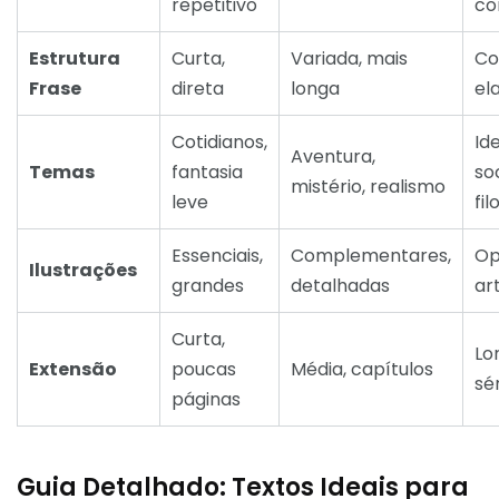
repetitivo
co
Estrutura
Curta,
Variada, mais
Co
Frase
direta
longa
el
Cotidianos,
Id
Aventura,
Temas
fantasia
soc
mistério, realismo
leve
fil
Essenciais,
Complementares,
Op
Ilustrações
grandes
detalhadas
ar
Curta,
Lo
Extensão
poucas
Média, capítulos
sé
páginas
Guia Detalhado: Textos Ideais para