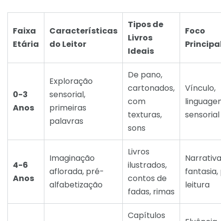
Tipos de
Faixa
Características
Foco
Livros
Etária
do Leitor
Principa
Ideais
De pano,
Exploração
cartonados,
Vínculo,
0-3
sensorial,
com
linguage
Anos
primeiras
texturas,
sensorial
palavras
sons
Livros
Imaginação
Narrativa
4-6
ilustrados,
aflorada, pré-
fantasia,
Anos
contos de
alfabetização
leitura
fadas, rimas
Capítulos