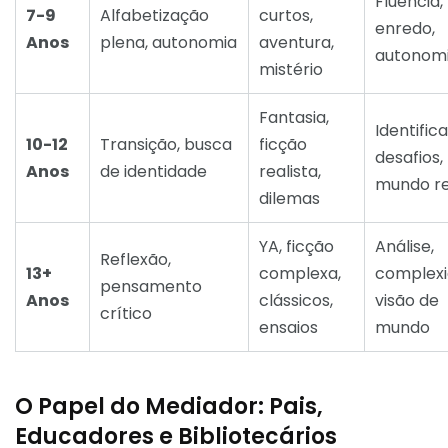
Fluência,
7-9
Alfabetização
curtos,
enredo,
Anos
plena, autonomia
aventura,
autonom
mistério
Fantasia,
Identific
10-12
Transição, busca
ficção
desafios,
Anos
de identidade
realista,
mundo re
dilemas
YA, ficção
Análise,
Reflexão,
13+
complexa,
complexi
pensamento
Anos
clássicos,
visão de
crítico
ensaios
mundo
O Papel do Mediador: Pais,
Educadores e Bibliotecários