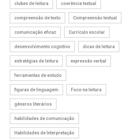
clubes de leitura
coerência textual
compreensão de texto
Compreensão textual
comunicação eficaz
Currículo escolar
desenvolvimento cognitivo
dicas de leitura
estratégias de leitura
expressão verbal
ferramentas de estudo
figuras de linguagem
Foco na leitura
gêneros literários
habilidades de comunicação
Habilidades de Interpretação