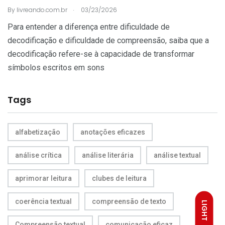
.
By
livreando.com.br
03/23/2026
Para entender a diferença entre dificuldade de
decodificação e dificuldade de compreensão, saiba que a
decodificação refere-se à capacidade de transformar
símbolos escritos em sons
Tags
alfabetização
anotações eficazes
análise crítica
análise literária
análise textual
aprimorar leitura
clubes de leitura
coerência textual
compreensão de texto
LIGHT
Compreensão textual
comunicação eficaz