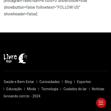
[instagram-feed num=6 cols=3 showfollow=true
showbutton=false followtext=”FOLLOW US”
showheader=false]
Saúde e Bem-Estar
Curiosidades
Blog
Esportes
Educação
Moda
Tecnologia
Cudados do lar
Notícias
livreando.com.br - 2024