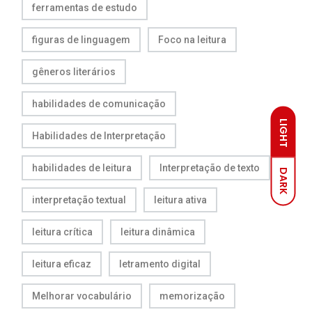
ferramentas de estudo
figuras de linguagem
Foco na leitura
gêneros literários
habilidades de comunicação
LIGHT
Habilidades de Interpretação
habilidades de leitura
Interpretação de texto
DARK
interpretação textual
leitura ativa
leitura crítica
leitura dinâmica
leitura eficaz
letramento digital
Melhorar vocabulário
memorização