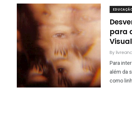
EDUCAÇÃ
Desven
para 
Visual
By
livrean
Para inter
além da 
como linh