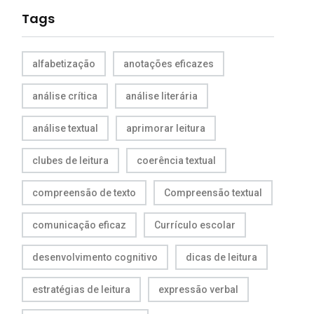
Tags
alfabetização
anotações eficazes
análise crítica
análise literária
análise textual
aprimorar leitura
clubes de leitura
coerência textual
compreensão de texto
Compreensão textual
comunicação eficaz
Currículo escolar
desenvolvimento cognitivo
dicas de leitura
estratégias de leitura
expressão verbal